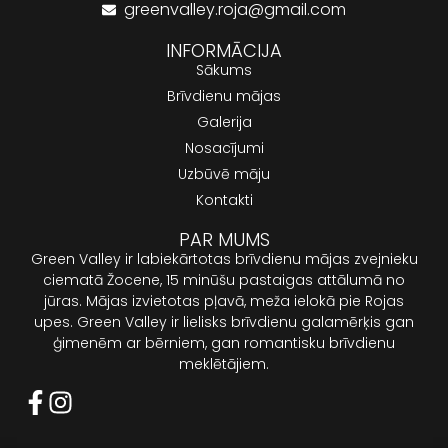
greenvalley.roja@gmail.com
INFORMĀCIJA
Sākums
Brīvdienu mājas
Galerija
Nosacījumi
Uzbūvē māju
Kontakti
PAR MUMS
Green Valley ir labiekārtotas brīvdienu mājas zvejnieku
ciematā Žocene, 15 minūšu pastaigas attālumā no
jūras. Mājas izvietotas pļavā, meža ielokā pie Rojas
upes. Green Valley ir lielisks brīvdienu galamērķis gan
ģimenēm ar bērniem, gan romantisku brīvdienu
meklētājiem.