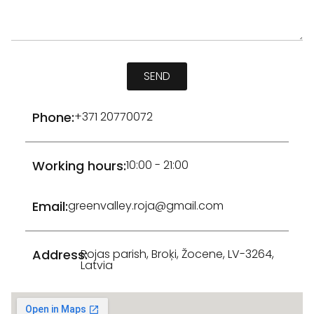
SEND
Phone:
+371 20770072
Working hours:
10:00 - 21:00
Email:
greenvalley.roja@gmail.com
Address:
Rojas parish, Broķi, Žocene, LV-3264,
Latvia